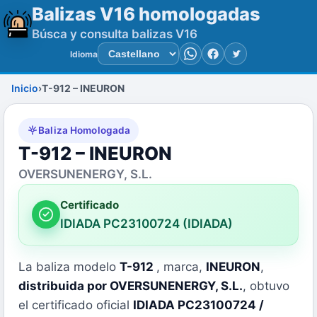
Balizas V16 homologadas
Búsca y consulta balizas V16
Idioma
WhatsApp
Facebook
Twitter
Inicio
T-912 – INEURON
Baliza Homologada
T-912 – INEURON
OVERSUNENERGY, S.L.
Certificado
IDIADA PC23100724 (IDIADA)
La baliza modelo
T-912
, marca,
INEURON
,
distribuida por OVERSUNENERGY, S.L.
, obtuvo
el certificado oficial
IDIADA PC23100724 /